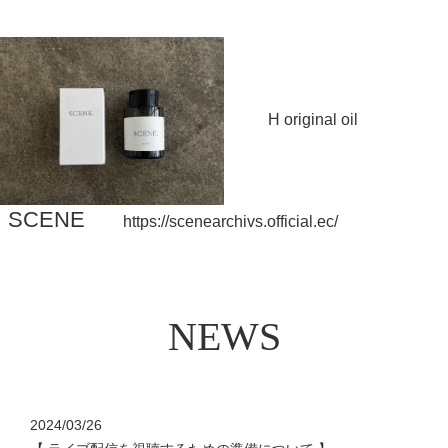
H original oil
SCENE
https://scenearchivs.official.ec/
N
E
W
S
2024/03/26