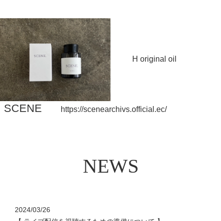
H original oil
SCENE
https://scenearchivs.official.ec/
N
E
W
S
2024/03/26