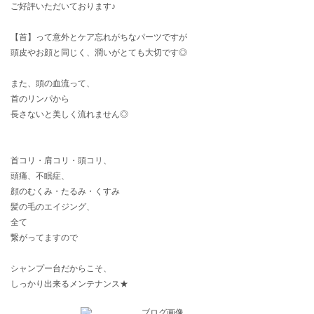
ご好評いただいております♪
【首】って意外とケア忘れがちなパーツですが
頭皮やお顔と同じく、潤いがとても大切です◎
また、頭の血流って、
首のリンパから
長さないと美しく流れません◎
首コリ・肩コリ・頭コリ、
頭痛、不眠症、
顔のむくみ・たるみ・くすみ
髪の毛のエイジング、
全て
繋がってますので
シャンプー台だからこそ、
しっかり出来るメンテナンス★