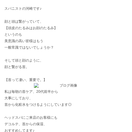
スパニストの河崎です♪
顔と頭は繋がっていて、
【頭皮のたるみはお顔のたるみ】
というのも
美意識の高い皆様はもう
一般常識ではないでしょうか？
そして頭と顔のように、
顔と繋がる首。
【首って凄い、重要で。】
私は毎朝の首ケア、20代前半から
大事にしており、
首から化粧水をつけるようにしています◎
ヘッドスパにご来店のお客様にも
デコルテ、首からの保湿、
おすすめしてます♪