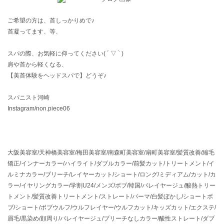
ご希望の方は、首しっかりめで♪
首凝ってます、等、
スパの際、お気軽に仰ってください( ´ ▽ ` )
肩や首から軽くなる、
【美首体験をヘッドスパで】どうぞ♪
スパニスト河崎
Instagram/non.piece06
大阪美容室/天神橋美容室/梅田美容室/南森町美容室/扇町美容室/髪質改善/縮毛
矯正/インナーカラー/ハイライト/ダブルカラー/前髪カット/トリートメント/イ
ルミナカラー/ブリーチ/レイヤーカット/ショート/ロング/ミディアム/カット/カ
ラー/イヤリングカラー/学割U24/メンズ/ボブ/韓国/バレイヤージュ/酸熱トリー
トメント/髪質改善トリートメント/ストレート/パーマ/白髪ぼかし/ショートボ
ブ/ショート/ボブウルフ/ウルフレイヤー/ウルフカット/キッズカット/エクステ/
眉毛/黒染め/顔周り/バレイヤージュ/ブリーチなしカラー/酸性ストレート/ダブ