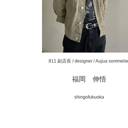
811 副店長 / designer / Aujua sommelie
福岡 伸悟
shingofukuoka