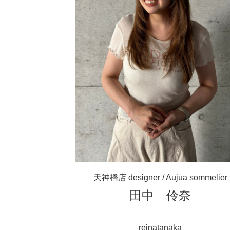
天神橋店 designer / Aujua sommelier
田中 伶奈
reinatanaka