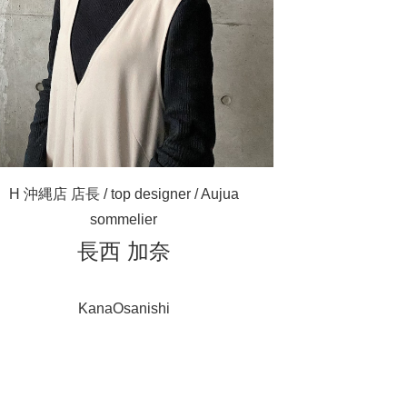
H 沖縄店 店長 / top designer / Aujua
sommelier
長西 加奈
KanaOsanishi