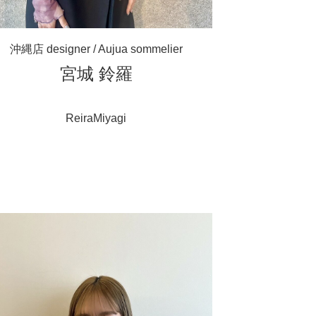
沖縄店 designer / Aujua sommelier
宮城 鈴羅
ReiraMiyagi