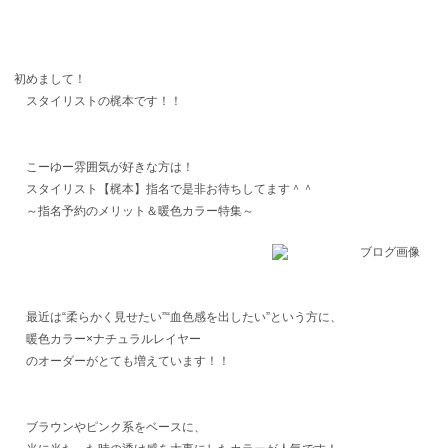
初めまして！
スタイリストの梶本です！！
こーゆー雰囲気が好きな方は！
スタイリスト【梶本】指名で是非お待ちしてます＾＾
～指名予約のメリット＆暖色カラー特集～
最近は“柔らかく見せたい”“血色感を出したい”という方に、
暖色カラー×ナチュラルレイヤー
のオーダーがとても増えています！！
ブラウンやピンク系をベースに、