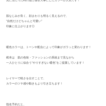
光に当たった時の透け感を大事にしたカラーが人気です！
肌なじみが良く、顔まわりも明るく見えるので、
“自然だけどちゃんと可愛い”
印象に仕上がります◎
暖色カラーは、トーンや配合によって印象がガラッと変わります！
梶本は 肌の色味・ファッションの系統まで見ながら
一人ひとりに似合う“やりすぎない暖色”をご提案しています！
レイヤーで軽さを出すことで、
カラーのツヤ感や動きもより引き立ちます！
指名予約だと、