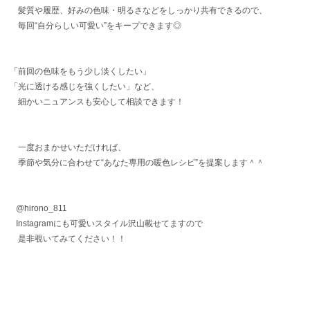
髪質や履歴、好みの色味・明るさなどをしっかり共有できるので、
毎回“自分らしい可愛い”をキープできます◎
「前回の色味をもう少し淡くしたい」
「光に透ける感じを強くしたい」など、
細かいニュアンスも安心して相談できます！
一度おまかせいただければ、
季節や気分に合わせて“あなた専用の暖色レシピ”を提案します＾＾
@hirono_811
Instagramにも可愛いスタイル沢山載せてますので
是非覗いてみてください！！