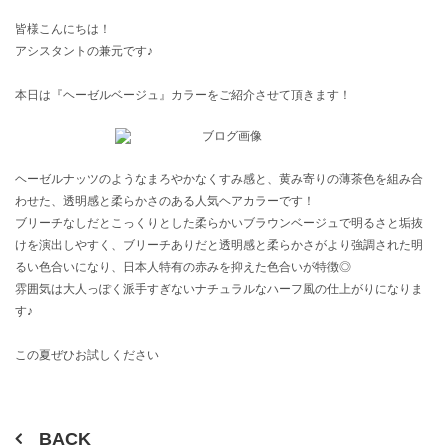
皆様こんにちは！
アシスタントの兼元です♪
本日は『ヘーゼルベージュ』カラーをご紹介させて頂きます！
ヘーゼルナッツのようなまろやかなくすみ感と、黄み寄りの薄茶色を組み合
わせた、透明感と柔らかさのある人気ヘアカラーです！
ブリーチなしだとこっくりとした柔らかいブラウンベージュで明るさと垢抜
けを演出しやすく、ブリーチありだと透明感と柔らかさがより強調された明
るい色合いになり、日本人特有の赤みを抑えた色合いが特徴◎
雰囲気は大人っぽく派手すぎないナチュラルなハーフ風の仕上がりになりま
す♪
この夏ぜひお試しください
BACK