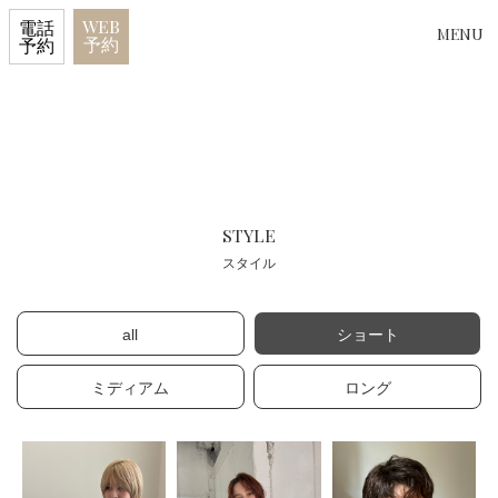
WEB
電話
MENU
予約
予約
STYLE
スタイル
all
ショート
ミディアム
ロング